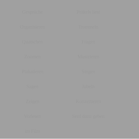
Gespräche
Präkels liest
Organisieren
Trommeln
Quatschen
Fragen
Zoomen
Musizieren
Plakatieren
Singen
Sagen
Jubeln
Zeigen
Konzertieren
Vorlesen
Senf dazu geben
im Film