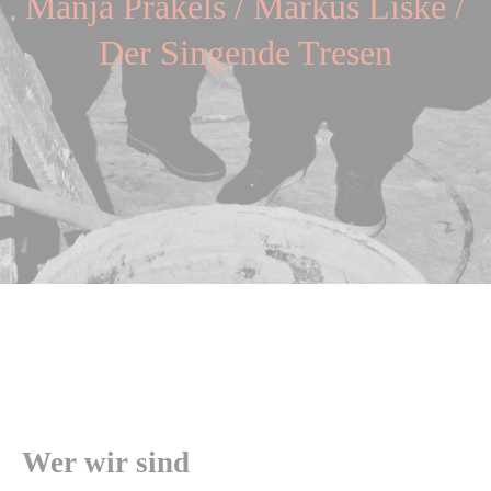
Manja Präkels
/
Markus Liske
/
Der Singende Tresen
Wer wir sind