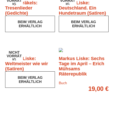
VORRÄT
VORRÄT
Manja Präkels:
Markus Liske:
IG
IG
Tresenlieder
Deutschland. Ein
(Gedichte)
Hundetraum (Satiren)
BEIM VERLAG
BEIM VERLAG
Buch
Buch
ERHÄLTLICH
ERHÄLTLICH
10,80
€
16,00
€
NICHT
VORRÄT
Markus Liske:
Markus Liske: Sechs
IG
Weltmeister wie wir
Tage im April – Erich
(Satiren)
Mühsams
Räterepublik
BEIM VERLAG
Buch
ERHÄLTLICH
14,00
€
Buch
19,00
€