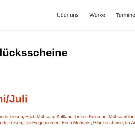
Über uns
Werke
Termin
lücksscheine
i/Juli
ende Tresen
,
Erich Mühsam
,
Kaltland
,
Liskes Kolumne
,
Mühsamblue
ende Tresen
,
Die Eingeborenen
,
Erich Mühsam
,
Glücksscheine
,
Im A