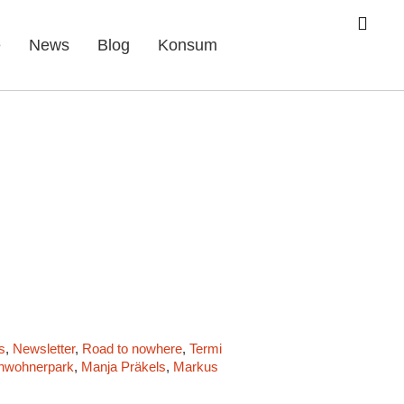
e
News
Blog
Konsum
s
,
Newsletter
,
Road to nowhere
,
Termin
,
Vorsicht Volk!
,
WORT & TON
nwohnerpark
,
Manja Präkels
,
Markus Liske
,
Mühsamblues!
,
Taz
,
Ver