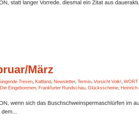
 statt langer Vorrede, diesmal ein Zitat aus daueraktu
bruar/März
Singende Tresen
,
Kaltland
,
Newsletter
,
Termin
,
Vorsicht Volk!
,
WORT &
Die Eingeborenen
,
Frankfurter Rundschau
,
Glücksscheine
,
Heinrich-
N, wenn sich das Buschschweinspermaschlürfen im au
 dem...