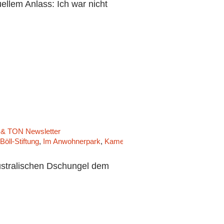
ellem Anlass: Ich war nicht
 TON Newsletter
Böll-Stiftung
,
Im Anwohnerpark
,
Kamerakind Markus
,
Kirsten Achteli
stralischen Dschungel dem