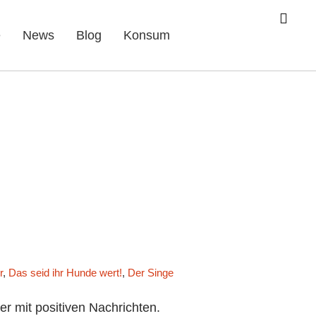
e
News
Blog
Konsum
r
,
Das seid ihr Hunde wert!
,
Der Singende Tresen
,
Donald Trump
,
Er
r mit positiven Nachrichten.