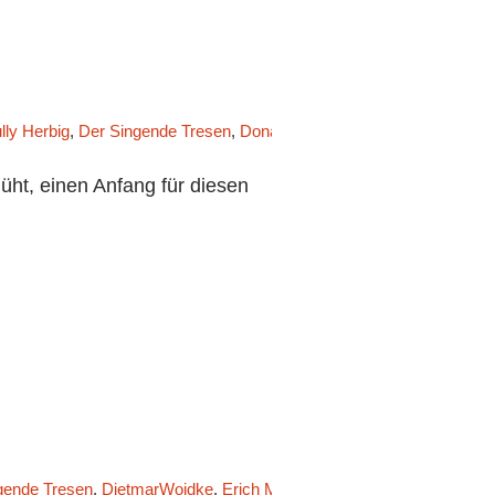
lly Herbig
,
Der Singende Tresen
,
Donald Trump
,
Extremwetterlagen
,
t, einen Anfang für diesen
gende Tresen
,
DietmarWoidke
,
Erich Mühsam
,
Gedankenmanufaktur