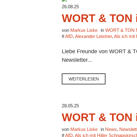
26.08.25
WORT & TON i
von
Markus Liske
in
WORT & TON N
#
AfD
,
Alexander Leistner
,
Als ich mit
Liebe Freunde von WORT & TON
Newsletter...
WEITERLESEN
28.05.25
WORT & TON im
von
Markus Liske
in
News
,
Newslett
#
AfD
,
Als ich mit Hitler Schnapskirs