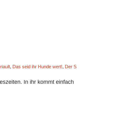
iault
,
Das seid ihr Hunde wert!
,
Der Singende Tresen
,
Deutscher Lit
szeiten. In ihr kommt einfach