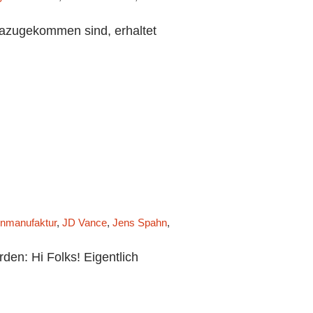
dazugekommen sind, erhaltet
nmanufaktur
,
JD Vance
,
Jens Spahn
,
Jörg Sundermeier
,
Julia Klöck
n: Hi Folks! Eigentlich