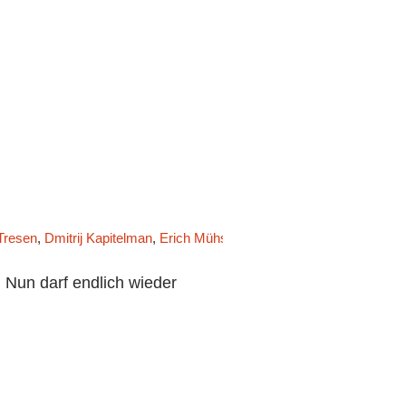
Tresen
,
Dmitrij Kapitelman
,
Erich Mühsam
,
Extremwetterlagen
,
Fried
Nun darf endlich wieder