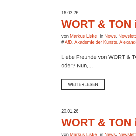
16.03.26
WORT & TON i
von
Markus Liske
in
News
,
Newslett
#
AfD
,
Akademie der Künste
,
Alexande
Liebe Freunde von WORT & TON
oder? Nun,...
WEITERLESEN
20.01.26
WORT & TON i
von
Markus Liske
in
News
,
Newslett