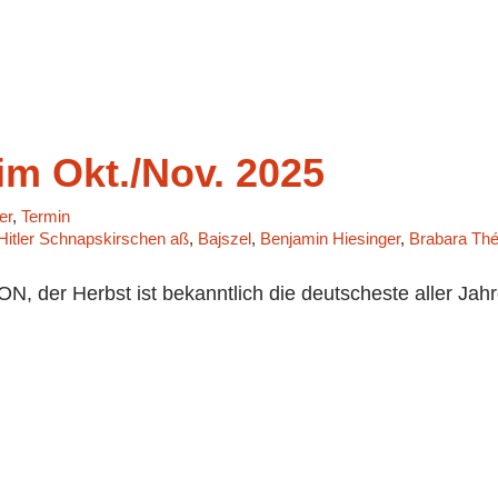
m Okt./Nov. 2025
er
,
Termin
 Hitler Schnapskirschen aß
,
Bajszel
,
Benjamin Hiesinger
,
Brabara Thér
 der Herbst ist bekanntlich die deutscheste aller Jahre