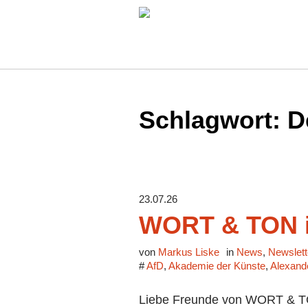
Schlagwort:
D
23.07.26
WORT & TON i
von
Markus Liske
in
News
,
Newslett
#
AfD
,
Akademie der Künste
,
Alexande
Liebe Freunde von WORT & TON,