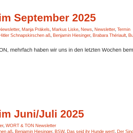
m September 2025
ewsletter
,
Manja Präkels
,
Markus Liske
,
News
,
Newsletter
,
Termin
 Hitler Schnapskirschen aß
,
Benjamin Hiesinger
,
Brabara Thériault
,
Bu
, mehrfach haben wir uns in den letzten Wochen bemüh
 Juni/Juli 2025
er
,
WORT & TON Newsletter
chen aß
,
Benjamin Hiesinger
,
BSW
,
Das seid ihr Hunde wert!
,
Der Sin