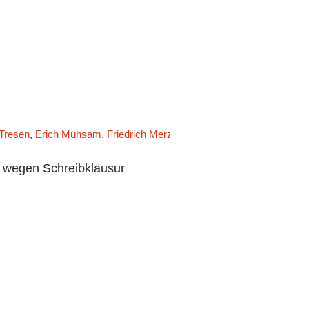
Tresen
,
Erich Mühsam
,
Friedrich Merz
,
Gedankenmanufaktur
,
Jörg 
 wegen Schreibklausur