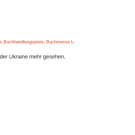
r
,
Buchhandlungspreis
,
Buchmesse Leipzig
,
Der Singende Tresen
,
D
 der Ukraine mehr gesehen,