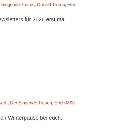
 Singende Tresen
,
Donald Trump
,
Friedrich Merz
,
Gedankenmanufak
sletters für 2026 erst mal
ert!
,
Der Singende Tresen
,
Erich Mühsam
,
Friedrich Merz
,
Gedanke
ten Winterpause bei euch.