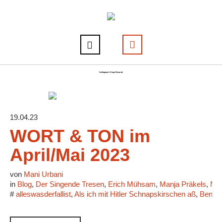
Schlagwort:
Frops Records
19.04.23
WORT & TON im
April/Mai 2023
von
Mani Urbani
in
Blog
,
Der Singende Tresen
,
Erich Mühsam
,
Manja Präkels
,
Mar
#
alleswasderfallist
,
Als ich mit Hitler Schnapskirschen aß
,
Benjam