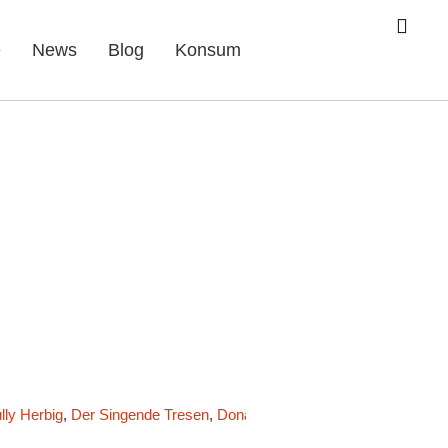
e
News
Blog
Konsum
lly Herbig
,
Der Singende Tresen
,
Donald Trump
,
Extremwetterlagen
,