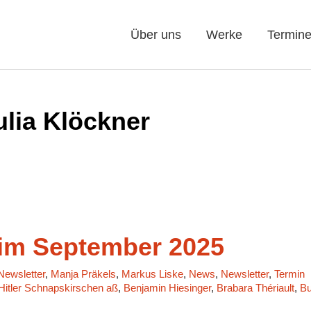
Über uns
Werke
Termin
ulia Klöckner
m September 2025
ewsletter
,
Manja Präkels
,
Markus Liske
,
News
,
Newsletter
,
Termin
 Hitler Schnapskirschen aß
,
Benjamin Hiesinger
,
Brabara Thériault
,
Bu