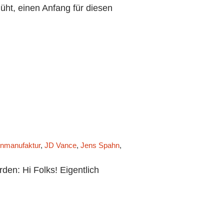
t, einen Anfang für diesen
nmanufaktur
,
JD Vance
,
Jens Spahn
,
Jörg Sundermeier
,
Julia Klöck
n: Hi Folks! Eigentlich