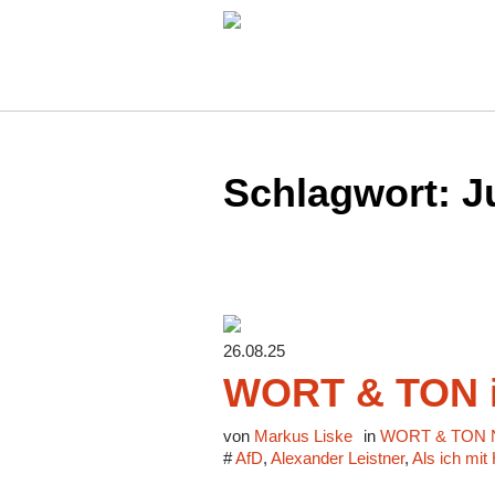
Schlagwort:
J
26.08.25
WORT & TON i
von
Markus Liske
in
WORT & TON N
#
AfD
,
Alexander Leistner
,
Als ich mit