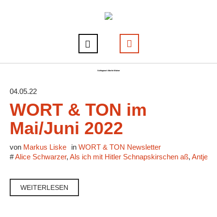
Schlagwort:
Martin Walser
04.05.22
WORT & TON im
Mai/Juni 2022
von
Markus Liske
in
WORT & TON Newsletter
#
Alice Schwarzer
,
Als ich mit Hitler Schnapskirschen aß
,
Antje V
WEITERLESEN