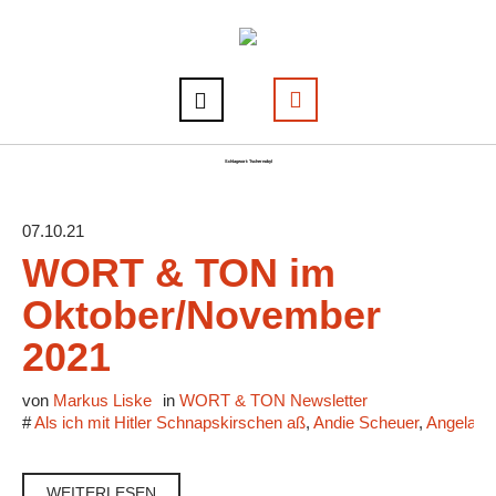
Schlagwort:
Tschernobyl
07.10.21
WORT & TON im
Oktober/November
2021
von
Markus Liske
in
WORT & TON Newsletter
#
Als ich mit Hitler Schnapskirschen aß
,
Andie Scheuer
,
Angela M
WEITERLESEN