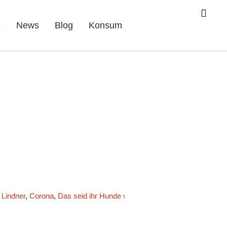
e
News
Blog
Konsum
 Lindner
,
Corona
,
Das seid ihr Hunde wert!
,
Der Singende Tresen
,
Er