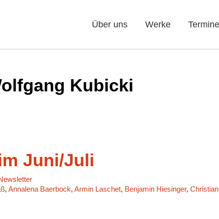
Über uns
Werke
Termin
olfgang Kubicki
m Juni/Juli
ewsletter
aß
,
Annalena Baerbock
,
Armin Laschet
,
Benjamin Hiesinger
,
Christian