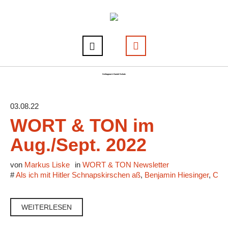
Schlagwort:
Daniel Schulz
03.08.22
WORT & TON im
Aug./Sept. 2022
von
Markus Liske
in
WORT & TON Newsletter
#
Als ich mit Hitler Schnapskirschen aß
,
Benjamin Hiesinger
,
Caf
WEITERLESEN