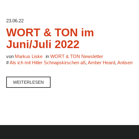
23.06.22
WORT & TON im
Juni/Juli 2022
von
Markus Liske
in
WORT & TON Newsletter
#
Als ich mit Hitler Schnapskirschen aß
,
Amber Heard
,
Antisemit
WEITERLESEN