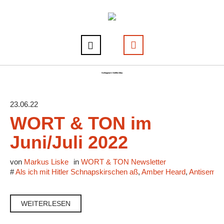
Schlagwort:
Steffen Mau
23.06.22
WORT & TON im
Juni/Juli 2022
von
Markus Liske
in
WORT & TON Newsletter
#
Als ich mit Hitler Schnapskirschen aß
,
Amber Heard
,
Antisemit
WEITERLESEN