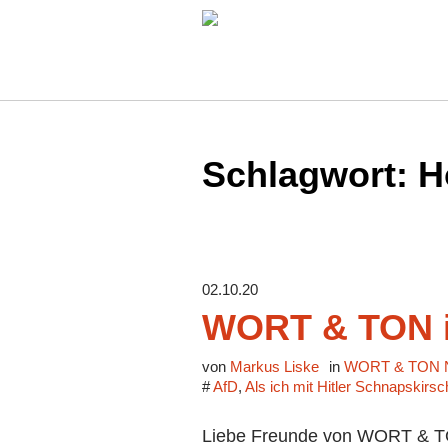
Schlagwort:
H
02.10.20
WORT & TON i
von
Markus Liske
in
WORT & TON N
#
AfD
,
Als ich mit Hitler Schnapskirs
Liebe Freunde von WORT & TON,