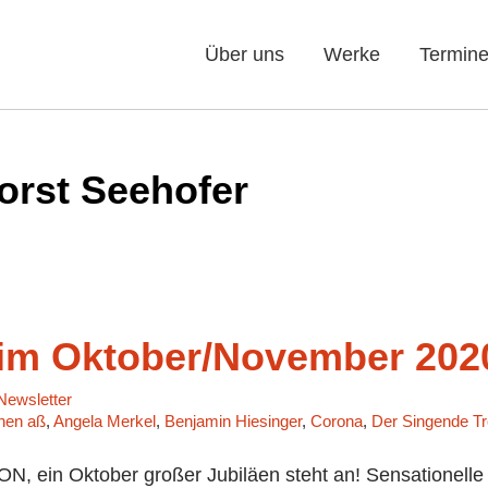
Über uns
Werke
Termin
orst Seehofer
m Oktober/November 202
ewsletter
chen aß
,
Angela Merkel
,
Benjamin Hiesinger
,
Corona
,
Der Singende T
 ein Oktober großer Jubiläen steht an! Sensationelle 3