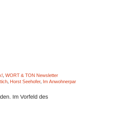
k!
,
WORT & TON Newsletter
tich
,
Horst Seehofer
,
Im Anwohnerpark
,
Kanzlerin Merkel
,
Laidak
,
Le
en. Im Vorfeld des