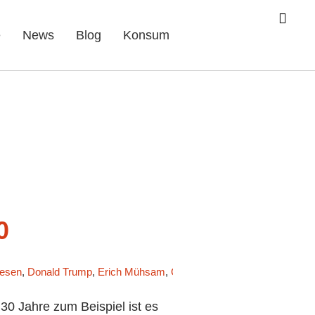
e
News
Blog
Konsum
0
resen
,
Donald Trump
,
Erich Mühsam
,
Günther Krause
,
Horst Seehofe
0 Jahre zum Beispiel ist es