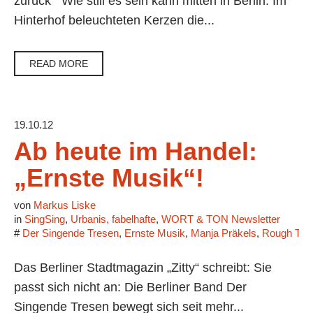
zurück Wie still es sein kann mitten in Berlin. Im
Hinterhof beleuchteten Kerzen die...
READ MORE
19.10.12
Ab heute im Handel:
„Ernste Musik“!
von
Markus Liske
in
SingSing
,
Urbanis, fabelhafte
,
WORT & TON Newsletter
#
Der Singende Tresen
,
Ernste Musik
,
Manja Präkels
,
Rough Tra
Das Berliner Stadtmagazin „Zitty“ schreibt: Sie
passt sich nicht an: Die Berliner Band Der
Singende Tresen bewegt sich seit mehr...