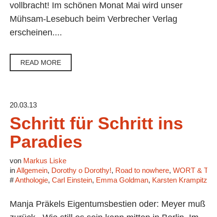
vollbracht! Im schönen Monat Mai wird unser
Mühsam-Lesebuch beim Verbrecher Verlag
erscheinen....
READ MORE
20.03.13
Schritt für Schritt ins
Paradies
von
Markus Liske
in
Allgemein
,
Dorothy o Dorothy!
,
Road to nowhere
,
WORT & TON 
#
Anthologie
,
Carl Einstein
,
Emma Goldman
,
Karsten Krampitz
,
M
Manja Präkels Eigentumsbestien oder: Meyer muß