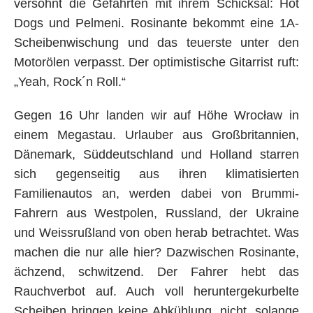
versöhnt die Gefährten mit ihrem Schicksal: Hot
Dogs und Pelmeni. Rosinante bekommt eine 1A-
Scheibenwischung und das teuerste unter den
Motorölen verpasst. Der optimistische Gitarrist ruft:
„Yeah, Rock´n Roll.“
Gegen 16 Uhr landen wir auf Höhe Wrocław in
einem Megastau. Urlauber aus Großbritannien,
Dänemark, Süddeutschland und Holland starren
sich gegenseitig aus ihren klimatisierten
Familienautos an, werden dabei von Brummi-
Fahrern aus Westpolen, Russland, der Ukraine
und Weissrußland von oben herab betrachtet. Was
machen die nur alle hier? Dazwischen Rosinante,
ächzend, schwitzend. Der Fahrer hebt das
Rauchverbot auf. Auch voll heruntergekurbelte
Scheiben bringen keine Abkühlung, nicht, solange