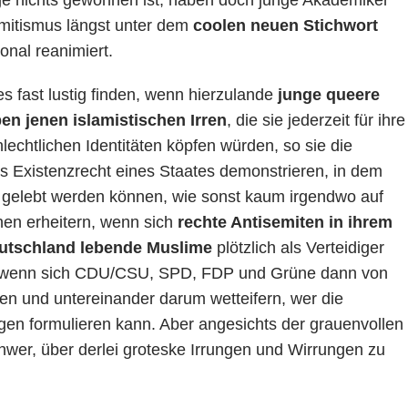
ge nichts gewonnen ist, haben doch junge Akademiker
emitismus längst unter dem
coolen neuen Stichwort
ional reanimiert.
s fast lustig finden, wenn hierzulande
junge queere
en jenen islamistischen Irren
, die sie jederzeit für ihre
lechtlichen Identitäten köpfen würden, so sie die
 Existenzrecht eines Staates demonstrieren, in dem
 gelebt werden können, wie sonst kaum irgendwo auf
nen erheitern, wenn sich
rechte Antisemiten in ihrem
eutschland lebende Muslime
plötzlich als Verteidiger
nd wenn sich CDU/CSU, SPD, FDP und Grüne dann von
sen und untereinander darum wetteifern, wer die
en formulieren kann. Aber angesichts der grauenvollen
schwer, über derlei groteske Irrungen und Wirrungen zu