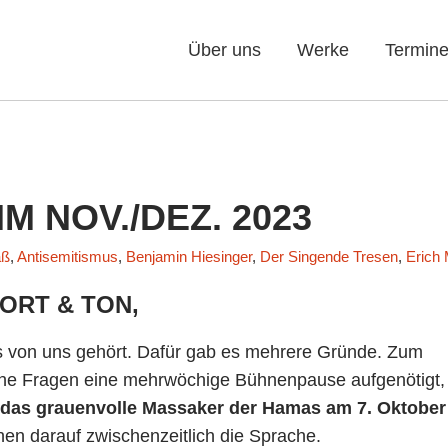
Über uns
Werke
Termin
M NOV./DEZ. 2023
aß
,
Antisemitismus
,
Benjamin Hiesinger
,
Der Singende Tresen
,
Erich
WORT & TON,
hts von uns gehört. Dafür gab es mehrere Gründe. Zum
iche Fragen eine mehrwöchige Bühnenpause aufgenötigt,
das
grauenvolle Massaker der Hamas am 7. Oktober
nen darauf zwischenzeitlich die Sprache.