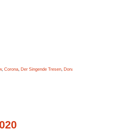
w
,
Corona
,
Der Singende Tresen
,
Donald Trump
,
Franziska Giffey
,
Fr
020