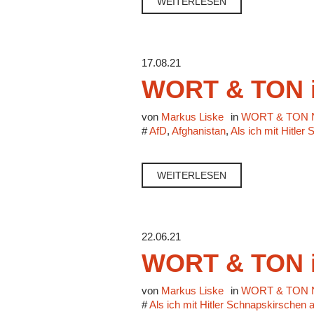
WEITERLESEN
17.08.21
WORT & TON i
von
Markus Liske
in
WORT & TON N
#
AfD
,
Afghanistan
,
Als ich mit Hitle
WEITERLESEN
22.06.21
WORT & TON i
von
Markus Liske
in
WORT & TON N
#
Als ich mit Hitler Schnapskirschen 