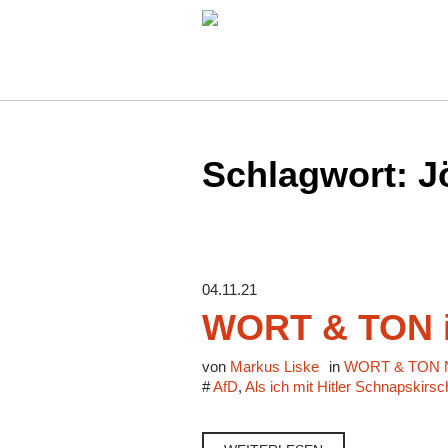
Schlagwort:
J
04.11.21
WORT & TON i
von
Markus Liske
in
WORT & TON N
#
AfD
,
Als ich mit Hitler Schnapskirs