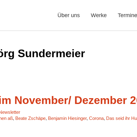
Über uns
Werke
Termin
örg Sundermeier
m November/ Dezember 2
ewsletter
chen aß
,
Beate Zschäpe
,
Benjamin Hiesinger
,
Corona
,
Das seid ihr Hu