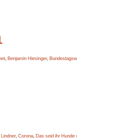
1
het
,
Benjamin Hiesinger
,
Bundestagswahl
,
Corona
,
Das seid ihr Hund
 Lindner
,
Corona
,
Das seid ihr Hunde wert!
,
Der Singende Tresen
,
Er