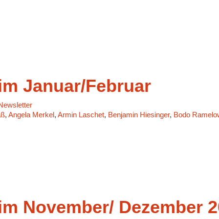
m Januar/Februar
ewsletter
aß
,
Angela Merkel
,
Armin Laschet
,
Benjamin Hiesinger
,
Bodo Ramelo
m November/ Dezember 2