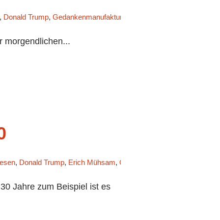
,
Donald Trump
,
Gedankenmanufaktur
,
Jörg Sundermeier
,
Jungle Wo
r morgendlichen...
0
resen
,
Donald Trump
,
Erich Mühsam
,
Günther Krause
,
Horst Seehofe
0 Jahre zum Beispiel ist es