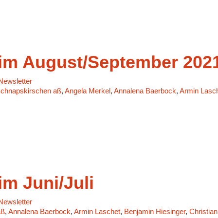
m August/September 202
ewsletter
r Schnapskirschen aß
,
Angela Merkel
,
Annalena Baerbock
,
Armin Lasc
m Juni/Juli
ewsletter
aß
,
Annalena Baerbock
,
Armin Laschet
,
Benjamin Hiesinger
,
Christian