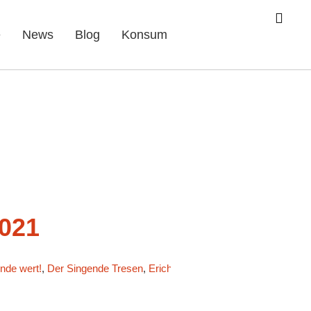
e
News
Blog
Konsum
021
nde wert!
,
Der Singende Tresen
,
Erich Mühsam
,
Gedankenmanufakt