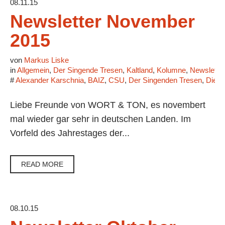
08.11.15
Newsletter November
2015
von
Markus Liske
in
Allgemein
,
Der Singende Tresen
,
Kaltland
,
Kolumne
,
Newsletter
#
Alexander Karschnia
,
BAIZ
,
CSU
,
Der Singenden Tresen
,
Die E
Liebe Freunde von WORT & TON, es novembert
mal wieder gar sehr in deutschen Landen. Im
Vorfeld des Jahrestages der...
READ MORE
08.10.15