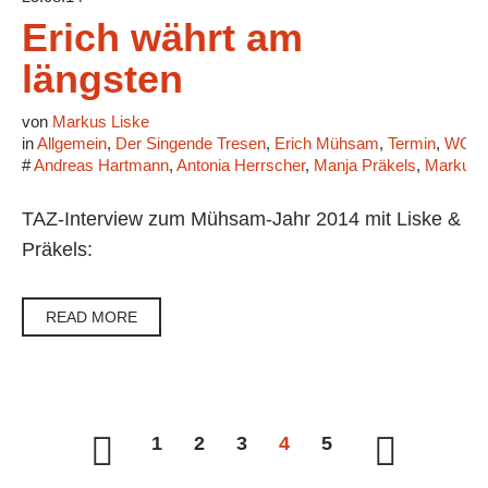
Erich währt am
längsten
von
Markus Liske
in
Allgemein
,
Der Singende Tresen
,
Erich Mühsam
,
Termin
,
WORT
#
Andreas Hartmann
,
Antonia Herrscher
,
Manja Präkels
,
Markus 
TAZ-Interview zum Mühsam-Jahr 2014 mit Liske &
Präkels:
READ MORE
1
2
3
4
5