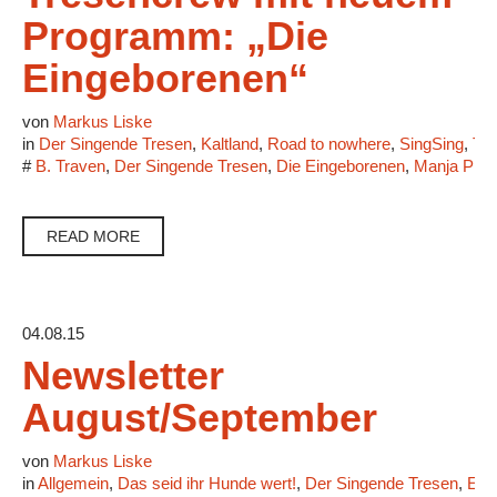
Programm: „Die
Eingeborenen“
von
Markus Liske
in
Der Singende Tresen
,
Kaltland
,
Road to nowhere
,
SingSing
,
Ter
#
B. Traven
,
Der Singende Tresen
,
Die Eingeborenen
,
Manja Präk
READ MORE
04.08.15
Newsletter
August/September
von
Markus Liske
in
Allgemein
,
Das seid ihr Hunde wert!
,
Der Singende Tresen
,
Eri