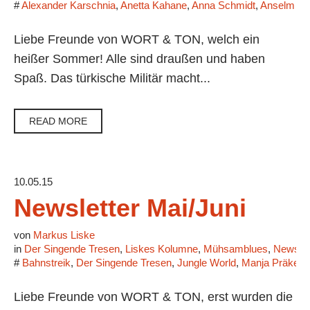
#
Alexander Karschnia
,
Anetta Kahane
,
Anna Schmidt
,
Anselm Ne
Liebe Freunde von WORT & TON, welch ein
heißer Sommer! Alle sind draußen und haben
Spaß. Das türkische Militär macht...
READ MORE
10.05.15
Newsletter Mai/Juni
von
Markus Liske
in
Der Singende Tresen
,
Liskes Kolumne
,
Mühsamblues
,
Newslet
#
Bahnstreik
,
Der Singende Tresen
,
Jungle World
,
Manja Präkels
Liebe Freunde von WORT & TON, erst wurden die