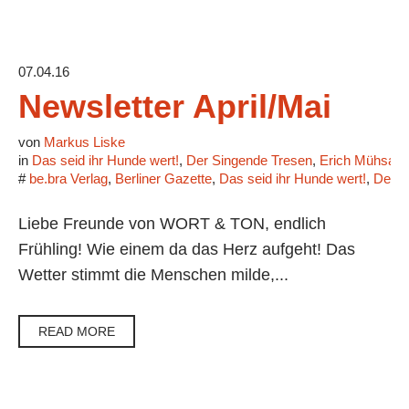
07.04.16
Newsletter April/Mai
von
Markus Liske
in
Das seid ihr Hunde wert!
,
Der Singende Tresen
,
Erich Mühsam
#
be.bra Verlag
,
Berliner Gazette
,
Das seid ihr Hunde wert!
,
Der S
Liebe Freunde von WORT & TON, endlich
Frühling! Wie einem da das Herz aufgeht! Das
Wetter stimmt die Menschen milde,...
READ MORE