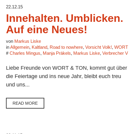
22.12.15
Innehalten. Umblicken.
Auf eine Neues!
von
Markus Liske
in
Allgemein
,
Kaltland
,
Road to nowhere
,
Vorsicht Volk!
,
WORT & T
#
Charles Mingus
,
Manja Präkels
,
Markus Liske
,
Verbrecher Verl
Liebe Freunde von WORT & TON, kommt gut über
die Feiertage und ins neue Jahr, bleibt euch treu
und uns...
READ MORE