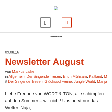
Schlagwort:
Markus Liske
09.08.16
Newsletter August
von
Markus Liske
in
Allgemein
,
Der Singende Tresen
,
Erich Mühsam
,
Kaltland
,
Mark
#
Der Singende Tresen
,
Glücksschweine
,
Jungle World
,
Manja Pr
Liebe Freunde von WORT & TON, alle schimpfen
auf den Sommer – wir nicht! Uns nervt nur das
Wetter. Naja,...