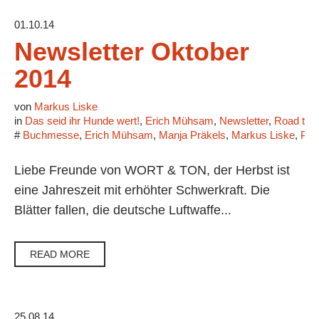
01.10.14
Newsletter Oktober
2014
von
Markus Liske
in
Das seid ihr Hunde wert!
,
Erich Mühsam
,
Newsletter
,
Road to 
#
Buchmesse
,
Erich Mühsam
,
Manja Präkels
,
Markus Liske
,
Pot
Liebe Freunde von WORT & TON, der Herbst ist
eine Jahreszeit mit erhöhter Schwerkraft. Die
Blätter fallen, die deutsche Luftwaffe...
READ MORE
25.08.14