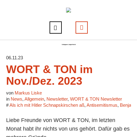
Schlagwort:
Jungle World
06.11.23
WORT & TON im
Nov./Dez. 2023
von
Markus Liske
in
News
,
Allgemein
,
Newsletter
,
WORT & TON Newsletter
#
Als ich mit Hitler Schnapskirschen aß
,
Antisemitismus
,
Benjamin
Liebe Freunde von WORT & TON, im letzten
Monat habt ihr nichts von uns gehört. Dafür gab es