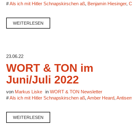
#
Als ich mit Hitler Schnapskirschen aß
,
Benjamin Hiesinger
,
Caf
WEITERLESEN
23.06.22
WORT & TON im
Juni/Juli 2022
von
Markus Liske
in
WORT & TON Newsletter
#
Als ich mit Hitler Schnapskirschen aß
,
Amber Heard
,
Antisemit
WEITERLESEN