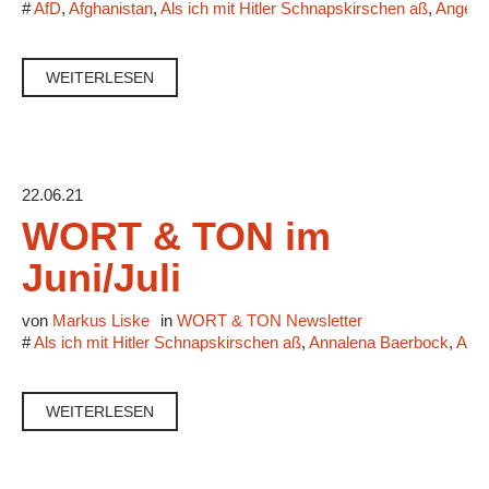
#
AfD
,
Afghanistan
,
Als ich mit Hitler Schnapskirschen aß
,
Angela
WEITERLESEN
22.06.21
WORT & TON im
Juni/Juli
von
Markus Liske
in
WORT & TON Newsletter
#
Als ich mit Hitler Schnapskirschen aß
,
Annalena Baerbock
,
Armi
WEITERLESEN