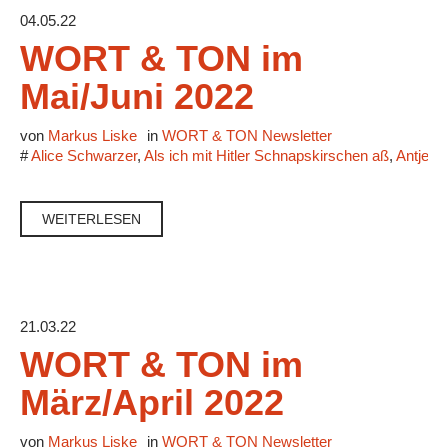
04.05.22
WORT & TON im
Mai/Juni 2022
von
Markus Liske
in
WORT & TON Newsletter
#
Alice Schwarzer
,
Als ich mit Hitler Schnapskirschen aß
,
Antje V
WEITERLESEN
21.03.22
WORT & TON im
März/April 2022
von
Markus Liske
in
WORT & TON Newsletter