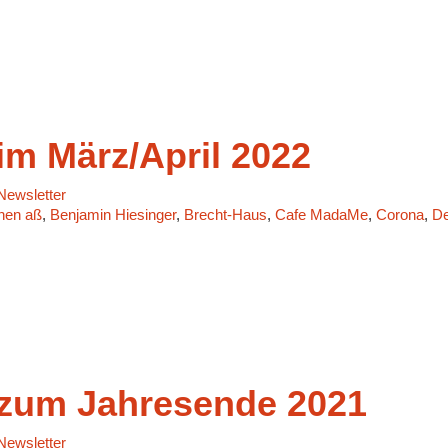
m März/April 2022
ewsletter
chen aß
,
Benjamin Hiesinger
,
Brecht-Haus
,
Cafe MadaMe
,
Corona
,
De
um Jahresende 2021
ewsletter