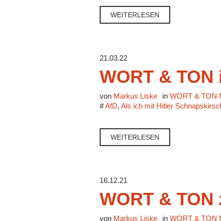
WEITERLESEN
21.03.22
WORT & TON i
von
Markus Liske
in
WORT & TON N
#
AfD
,
Als ich mit Hitler Schnapskirs
WEITERLESEN
16.12.21
WORT & TON z
von
Markus Liske
in
WORT & TON N