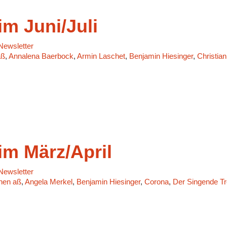
m Juni/Juli
ewsletter
aß
,
Annalena Baerbock
,
Armin Laschet
,
Benjamin Hiesinger
,
Christian
m März/April
ewsletter
chen aß
,
Angela Merkel
,
Benjamin Hiesinger
,
Corona
,
Der Singende T