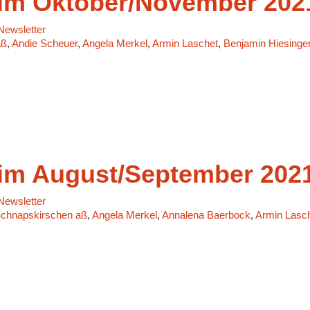
m Oktober/November 202
ewsletter
aß
,
Andie Scheuer
,
Angela Merkel
,
Armin Laschet
,
Benjamin Hiesinge
m August/September 202
ewsletter
r Schnapskirschen aß
,
Angela Merkel
,
Annalena Baerbock
,
Armin Lasc