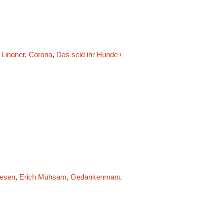
 Lindner
,
Corona
,
Das seid ihr Hunde wert!
,
Der Singende Tresen
,
Er
resen
,
Erich Mühsam
,
Gedankenmanufaktur
,
Jens Spahn
,
Jungle Wo