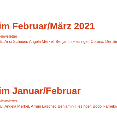
m Februar/März 2021
ewsletter
aß
,
Andi Scheuer
,
Angela Merkel
,
Benjamin Hiesinger
,
Corona
,
Der Si
m Januar/Februar
ewsletter
aß
,
Angela Merkel
,
Armin Laschet
,
Benjamin Hiesinger
,
Bodo Ramelo