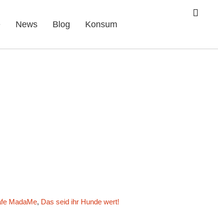
e
News
Blog
Konsum
fe MadaMe
,
Das seid ihr Hunde wert!
,
Der Singende Tresen
,
Dieter 