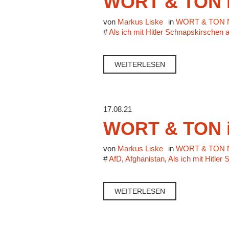
WORT & TON i
von
Markus Liske
in
WORT & TON N
#
Als ich mit Hitler Schnapskirschen 
WEITERLESEN
17.08.21
WORT & TON i
von
Markus Liske
in
WORT & TON N
#
AfD
,
Afghanistan
,
Als ich mit Hitle
WEITERLESEN