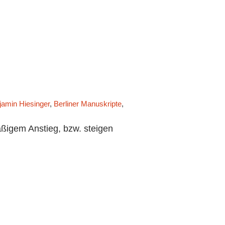
jamin Hiesinger
,
Berliner Manuskripte
,
Corona
,
Der Singende Tresen
ßigem Anstieg, bzw. steigen