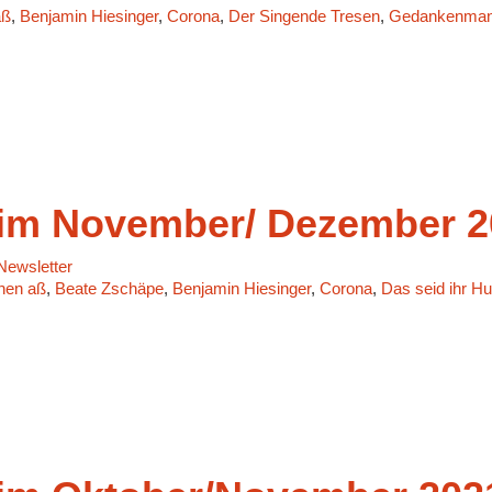
aß
,
Benjamin Hiesinger
,
Corona
,
Der Singende Tresen
,
Gedankenmanu
m November/ Dezember 2
ewsletter
chen aß
,
Beate Zschäpe
,
Benjamin Hiesinger
,
Corona
,
Das seid ihr Hu