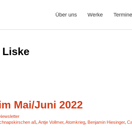
Über uns
Werke
Termin
 Liske
m Mai/Juni 2022
ewsletter
 Schnapskirschen aß
,
Antje Vollmer
,
Atomkrieg
,
Benjamin Hiesinger
,
Ca