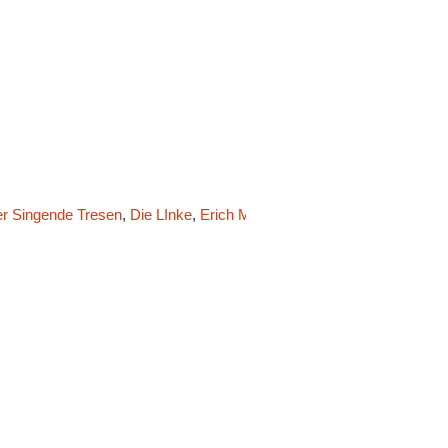
r Singende Tresen
,
Die LInke
,
Erich Mühsam Fest
,
FDP
,
Gedankenm