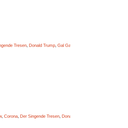
ngende Tresen
,
Donald Trump
,
Gal Gadot
,
Gedankenmanufaktur
,
Han
w
,
Corona
,
Der Singende Tresen
,
Donald Trump
,
Franziska Giffey
,
Fr