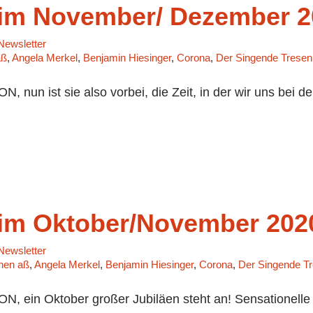
m November/ Dezember 2
ewsletter
aß
,
Angela Merkel
,
Benjamin Hiesinger
,
Corona
,
Der Singende Tresen
nun ist sie also vorbei, die Zeit, in der wir uns bei de
m Oktober/November 202
ewsletter
chen aß
,
Angela Merkel
,
Benjamin Hiesinger
,
Corona
,
Der Singende T
 ein Oktober großer Jubiläen steht an! Sensationelle 3