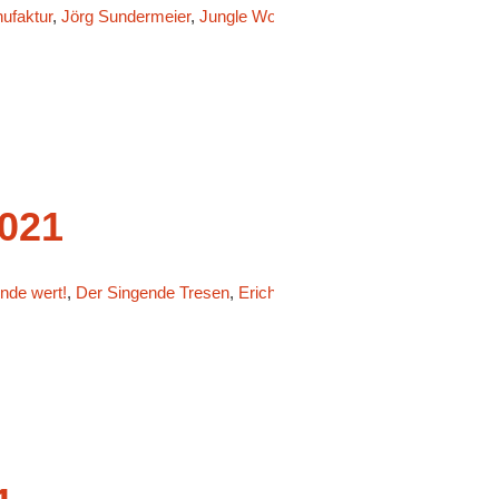
faktur
,
Jörg Sundermeier
,
Jungle World
,
Manja Präkels
,
Markus Li
021
nde wert!
,
Der Singende Tresen
,
Erich Mühsam
,
Gedankenmanufakt