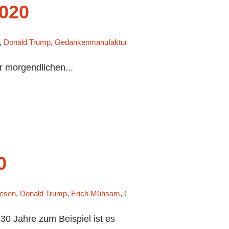
020
,
Donald Trump
,
Gedankenmanufaktur
,
Jörg Sundermeier
,
Jungle Wo
r morgendlichen...
0
resen
,
Donald Trump
,
Erich Mühsam
,
Günther Krause
,
Horst Seehofe
0 Jahre zum Beispiel ist es